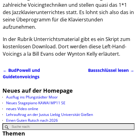
zahlreiche Voicingtechniken und stellen quasi das 1*1
des Jazzklavierunterrichtes statt. Es lohnt sich also das in
seine Übeprogramm für die Klavierstunden
aufzunehmen.
In der Rubrik Unterrichtsmaterial gibt es ein Skript zum
kostenlosen Download. Dort werden diese Left-Hand-
Voicings a la Bill Evans oder Wynton Kelly erläutert.
←
BudPowell und
Bassschlüssel lesen
→
Artikelnavigation
Guidetonvoicings
Neues auf der Homepage
Ausflug ins Pfungstädter Moor
Neues Stagepiano KAWAI MP11 SE
neues Video online
Lehrauftrag an der Justus Liebig Universität Gießen
Einen Guten Rutsch nach 2026
Themen