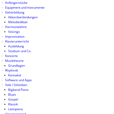
Anfängerstücke
Equipment und Instrumente
Gehörbildung
Akkordverbindungen
Melodiediktat
Harmonielehre
Voicings
Improvisation
Klavierunterricht
Ausbildung
Studium und Co.
Konzerte
Musiktheorie
Grundlagen
Rhythmik
Konnakol
Software und Apps
Stile / Stilistiken
Bigband Piano
Blues
Gospel
Klassik
Latinpiano
Uncategorized