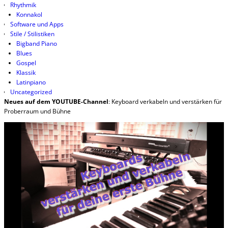
Rhythmik
Konnakol
Software und Apps
Stile / Stilistiken
Bigband Piano
Blues
Gospel
Klassik
Latinpiano
Uncategorized
Neues auf dem YOUTUBE-Channel
: Keyboard verkabeln und verstärken für
Proberraum und Bühne