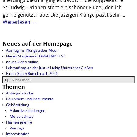
allerdings diesmal ging es davor. In die Kuppelkirche
St.Ludwig. Drinnen steht ein schöner Flügel, den ich
gerne genutzt habe. Die jazzigen Klänge passt sehr
…
Weiterlesen →
Neues auf der Homepage
Ausflug ins Pfungstädter Moor
Neues Stagepiano KAWAI MP11 SE
neues Video online
Lehrauftrag an der Justus Liebig Universität Gießen
Einen Guten Rutsch nach 2026
Themen
Anfängerstücke
Equipment und Instrumente
Gehörbildung
Akkordverbindungen
Melodiediktat
Harmonielehre
Voicings
Improvisation