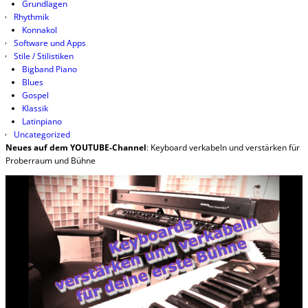
Grundlagen
Rhythmik
Konnakol
Software und Apps
Stile / Stilistiken
Bigband Piano
Blues
Gospel
Klassik
Latinpiano
Uncategorized
Neues auf dem YOUTUBE-Channel
: Keyboard verkabeln und verstärken für
Proberraum und Bühne