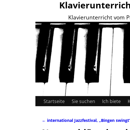
Klavierunterric
Klavierunterricht vom P
Startseite
Sie suchen
Ich biete
←
international Jazzfestival, „Bingen swingt
Artikelnavigation