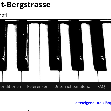
ht-Bergstrasse
rofi
Konditionen
Referenzen
Unterrichtsmaterial
FAQ
“
leitereigene Dreiklä