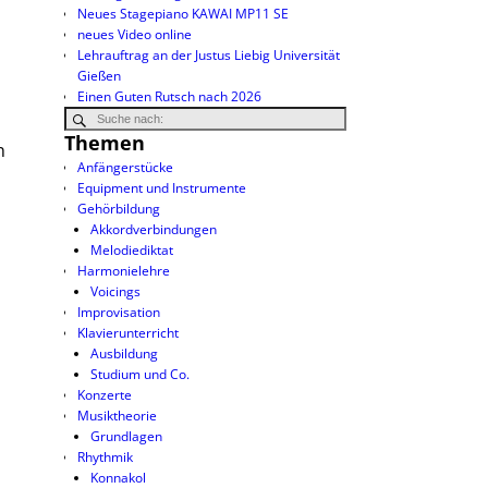
Neues Stagepiano KAWAI MP11 SE
neues Video online
Lehrauftrag an der Justus Liebig Universität
Gießen
Einen Guten Rutsch nach 2026
Themen
n
Anfängerstücke
Equipment und Instrumente
Gehörbildung
Akkordverbindungen
Melodiediktat
Harmonielehre
Voicings
Improvisation
Klavierunterricht
Ausbildung
Studium und Co.
Konzerte
Musiktheorie
Grundlagen
Rhythmik
Konnakol