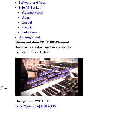
Software und Apps
Stile / Stilistiken
Bigband Piano
Blues
Gospel
Klassik
Latinpiano
Uncategorized
Neues auf dem YOUTUBE-Channel
:
Keyboard verkabeln und verstärken für
Proberraum und Bühne
ng“
→
hier gehts zu YOUTUBE:
https://youtu.be/Jd8sBlr6i3M