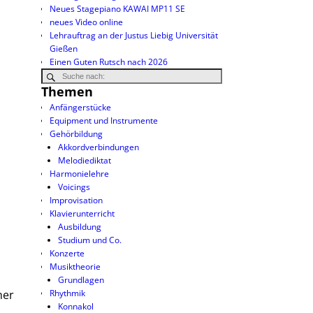
Neues Stagepiano KAWAI MP11 SE
neues Video online
Lehrauftrag an der Justus Liebig Universität
Gießen
Einen Guten Rutsch nach 2026
Themen
Anfängerstücke
Equipment und Instrumente
Gehörbildung
Akkordverbindungen
Melodiediktat
Harmonielehre
Voicings
Improvisation
Klavierunterricht
Ausbildung
Studium und Co.
Konzerte
Musiktheorie
Grundlagen
ner
Rhythmik
Konnakol