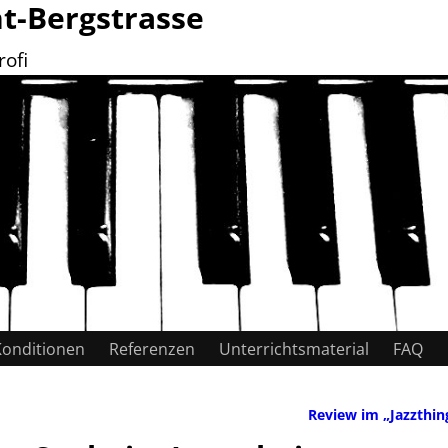
ht-Bergstrasse
rofi
Konditionen
Referenzen
Unterrichtsmaterial
FAQ
Review im „Jazzthi