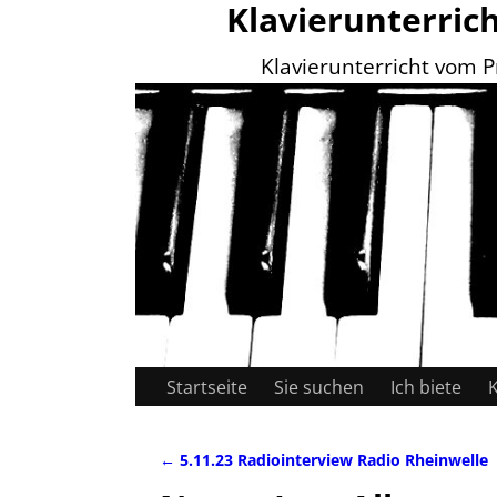
Klavierunterric
Klavierunterricht vom P
Startseite
Sie suchen
Ich biete
←
5.11.23 Radiointerview Radio Rheinwelle
Artikelnavigation