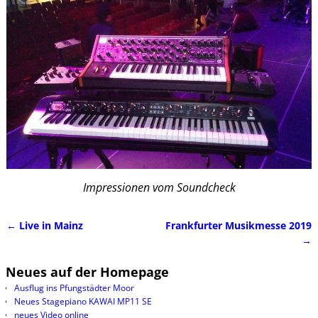
Impressionen vom Soundcheck
←
Live in Mainz
Frankfurter Musikmesse 2019
Artikelnavigation
→
Neues auf der Homepage
Ausflug ins Pfungstädter Moor
Neues Stagepiano KAWAI MP11 SE
neues Video online