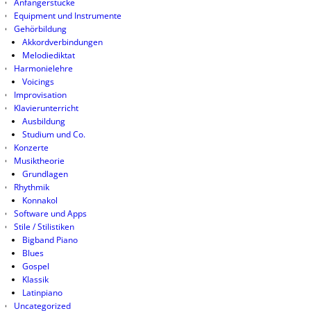
Anfängerstücke
Equipment und Instrumente
Gehörbildung
Akkordverbindungen
Melodiediktat
Harmonielehre
Voicings
Improvisation
Klavierunterricht
Ausbildung
Studium und Co.
Konzerte
Musiktheorie
Grundlagen
Rhythmik
Konnakol
Software und Apps
Stile / Stilistiken
Bigband Piano
Blues
Gospel
Klassik
Latinpiano
Uncategorized