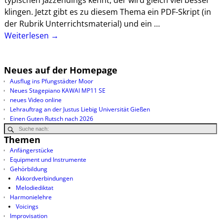
typischen Jazzendings kennt, der wird gleich viel besser
klingen. Jetzt gibt es zu diesem Thema ein PDF-Skript (in
der Rubrik Unterrichtsmaterial) und ein
…
Weiterlesen →
Neues auf der Homepage
Ausflug ins Pfungstädter Moor
Neues Stagepiano KAWAI MP11 SE
neues Video online
Lehrauftrag an der Justus Liebig Universität Gießen
Einen Guten Rutsch nach 2026
Themen
Anfängerstücke
Equipment und Instrumente
Gehörbildung
Akkordverbindungen
Melodiediktat
Harmonielehre
Voicings
Improvisation