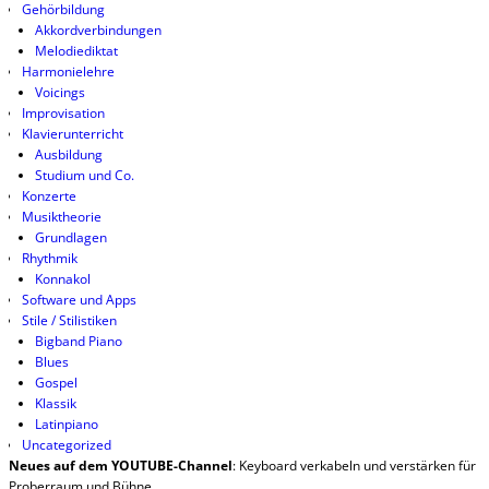
Gehörbildung
Akkordverbindungen
Melodiediktat
Harmonielehre
Voicings
Improvisation
Klavierunterricht
Ausbildung
Studium und Co.
Konzerte
Musiktheorie
Grundlagen
Rhythmik
Konnakol
Software und Apps
Stile / Stilistiken
Bigband Piano
Blues
Gospel
Klassik
Latinpiano
Uncategorized
Neues auf dem YOUTUBE-Channel
: Keyboard verkabeln und verstärken für
Proberraum und Bühne